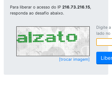
Para liberar o acesso
do IP
216.73.216.15
,
responda ao desafio abaixo.
Digite 
lado no
[trocar imagem]