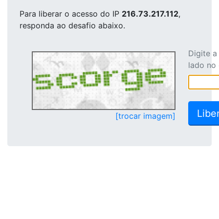
Para liberar o acesso
do IP
216.73.217.112
,
responda ao desafio abaixo.
Digite 
lado no
[trocar imagem]